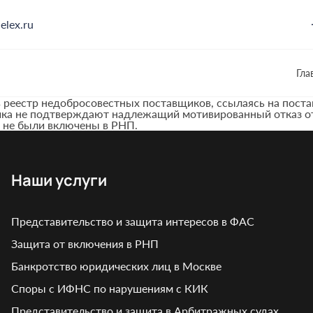
elex.ru
Гла
 реестр недобросовестных поставщиков, ссылаясь на поста
чика не подтверждают надлежащий мотивированный отказ от
 не были включены в РНП.
Наши услуги
Представительство и защита интересов в ФАС
Защита от включения в РНП
Банкротство юридических лиц в Москве
Споры с ИФНС по нарушениям с КИК
Представительство и защита в Арбитражных судах