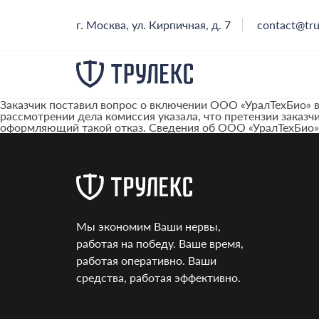
г. Москва, ул. Кирпичная, д. 7
contact@tru
Заказчик поставил вопрос о включении ООО «УралТехБио» в
рассмотрении дела комиссия указала, что претензии заказ
оформляющий такой отказ. Сведения об ООО «УралТехБио»
Мы экономим Ваши нервы,
работая на победу. Ваше время,
работая оперативно. Ваши
средства, работая эффективно.