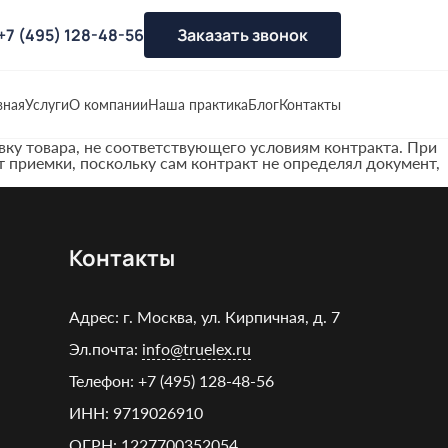
+7 (495) 128-48-56
Заказать звонок
вная
Услуги
О компании
Наша практика
Блог
Контакты
вку товара, не соответствующего условиям контракта. При
 приемки, поскольку сам контракт не определял документ,
Контакты
Адрес: г. Москва, ул. Кирпичная, д. 7
Эл.почта:
info@truelex.ru
Телефон:
+7 (495) 128‑48‑56
ИНН: 9719026910
ОГРН: 1227700352054