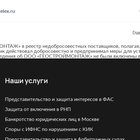
elex.ru
Гла
ТАЖ» в реестр недобросовестных поставщиков, полагая, 
ик действовал добросовестно и предпринимал меры для устр
 Сведения об ООО «ГЕОСТРОЙМОНТАЖ» не были включены 
Наши услуги
Представительство и защита интересов в ФАС
Защита от включения в РНП
Банкротство юридических лиц в Москве
Споры с ИФНС по нарушениям с КИК
Представительство и защита в Арбитражных судах