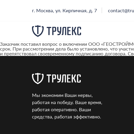
г. Москва, ул. Кирпичная, д. 7
contact@tru
Заказчик поставил вопрос о включении ООО «ГЕОСТРОЙМОН
срок. При рассмотрении дела было установлено, что участн
и препятствовал своевременному подписанию договора.
Мы экономим Ваши нервы,
работая на победу. Ваше время,
работая оперативно. Ваши
средства, работая эффективно.