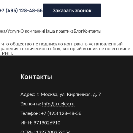
+7 (495) 128-48-56
Заказать звонок
вная
Услуги
О компании
Наша практика
Блог
Контакты
что общество не подписало контракт в установленный
анения технического сбоя, который возник не по его вине
в РНП.
Контакты
Адрес: г. Москва, ул. Кирпичная, д. 7
Эл.почта:
info@truelex.ru
Телефон:
+7 (495) 128‑48‑56
ИНН: 9719026910
ОГРН: 1227700352054