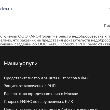
elex.ru
Гла
включении ООО «АРС-Проект» в реестр недобросовестных по
лено, что заказчик не представил доказательств недобросо
лючении сведений об ООО «АРС-Проект» в РНП было отказа
Наши услуги
Представительство и защита интересов в ФАС
Защита от включения в РНП
Банкротство юридических лиц в Москве
Споры с ИФНС по нарушениям с КИК
Представительство и защита в Арбитражных судах