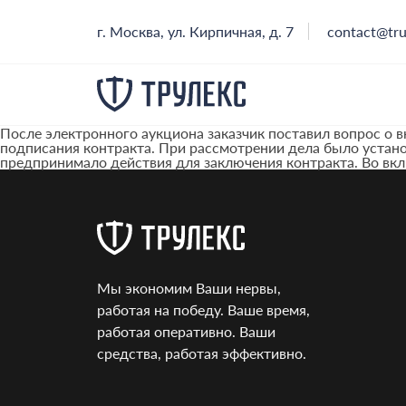
г. Москва, ул. Кирпичная, д. 7
contact@tru
После электронного аукциона заказчик поставил вопрос о 
подписания контракта. При рассмотрении дела было установ
предпринимало действия для заключения контракта. Во вк
Мы экономим Ваши нервы,
работая на победу. Ваше время,
работая оперативно. Ваши
средства, работая эффективно.