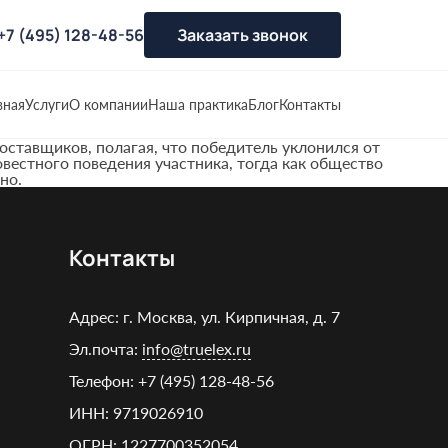
+7 (495) 128-48-56
Заказать звонок
вная
Услуги
О компании
Наша практика
Блог
Контакты
ставщиков, полагая, что победитель уклонился от
вестного поведения участника, тогда как общество
но.
Контакты
Адрес: г. Москва, ул. Кирпичная, д. 7
Эл.почта:
info@truelex.ru
Телефон:
+7 (495) 128‑48‑56
ИНН: 9719026910
ОГРН: 1227700352054