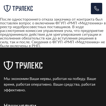
После одностороннего отказа заказчика от контракта был
поставлен вопрос о включении ФГУП «РМП «Медтехника» в
реестр недобросовестных поставщиков. В ходе
рассмотрения комиссия управления учла, что предприятие
предпринимало действия для урегулирования ситуации и
исполнения обязательств как до вступления решения в
силу, так и после. Сведения о ФГУП «РМП «Медтехника» не
были включены в РНП.
Мы экономим Ваши нервы, работая на победу. Ваше
время, работая оперативно. Ваши средства, работая
эффективно.
Наши услуги