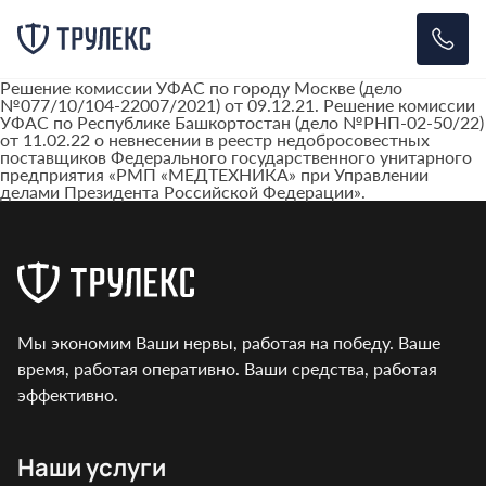
Решение комиссии УФАС по городу Москве (дело
№077/10/104-22007/2021) от 09.12.21. Решение комиссии
УФАС по Республике Башкортостан (дело №РНП-02-50/22)
от 11.02.22 о невнесении в реестр недобросовестных
поставщиков Федерального государственного унитарного
предприятия «РМП «МЕДТЕХНИКА» при Управлении
делами Президента Российской Федерации».
Мы экономим Ваши нервы, работая на победу. Ваше
время, работая оперативно. Ваши средства, работая
эффективно.
Наши услуги