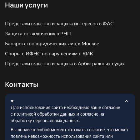
Наши услуги
Представительство и защита интересов в ФАС
Защита от включения в РНП
Банкротство юридических лиц в Москве
Споры с ИФНС по нарушениям с КИК
Представительство и защита в Арбитражных судах
Контакты
Адрес: г. Москва, ул. Кирпичная, д. 7
Для использования сайта необходимо ваше согласие
Эл.почта:
info@truelex.ru
с политикой обработки данных и согласие на
обработку персональных данных.
Телефон:
+7 (495) 128‑48‑56
Вы вправе в любой момент отозвать согласие, что может
ИНН: 9719026910
повлечь невозможность использования сайта или