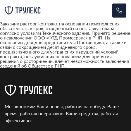
Заказчик расторг контракт на основании неисполнения
обязательств в срок, отведенный на поставку товара
согласно условиям Технического задания. Принято решение
о невключении ООО «ФТД Промсервис» в РНП. На
основании доводов представителя Поставщика, а также в
связи с сокращением десятидневного срока,
предназначенного для устранения нарушений условий
контракта, послуживших основанием для принятия
решения о расторжении, влечет невозможность включения
сведений об Обществе в РНП.
Мы экономим Ваши нервы, работая на победу. Ваше
время, работая оперативно. Ваши средства, работая
эффективно.