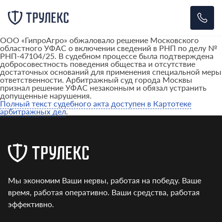
ООО «ГипроАгро» обжаловало решение Московского
областного УФАС о включении сведений в РНП по делу №
РНП-47104/25. В судебном процессе была подтверждена
добросовестность поведения общества и отсутствие
достаточных оснований для применения специальной меры
ответственности. Арбитражный суд города Москвы
признал решение УФАС незаконным и обязал устранить
допущенные нарушения.
Полный текст судебного акта доступен в Картотеке
арбитражных дел
.
Мы экономим Ваши нервы, работая на победу. Ваше
время, работая оперативно. Ваши средства, работая
эффективно.